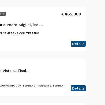
€465,000
IRSI
Casa moderna con vista a Pedro Miguel, isola di Faial
DI CAMPAGNA CON TERRENO
Details
Terreno edificabile con casa e vista sull’isola di Faial
 CAMPAGNA CON TERRENO, TERRENI E TERRENI
Details