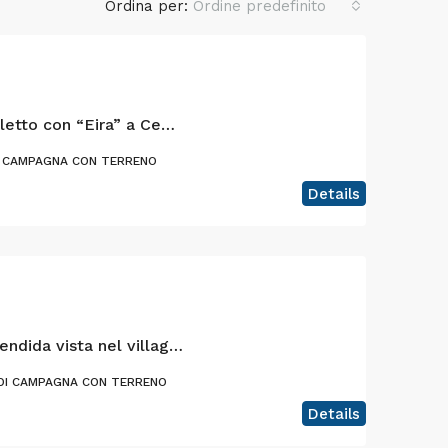
Ordina per:
Ordine predefinito
Casa con 2 camere da letto con “Eira” a Cedros, isola di Faial
I CAMPAGNA CON TERRENO
Details
Casa e terreno con splendida vista nel villaggio di Almoxarife, Isola di Faial
DI CAMPAGNA CON TERRENO
Details