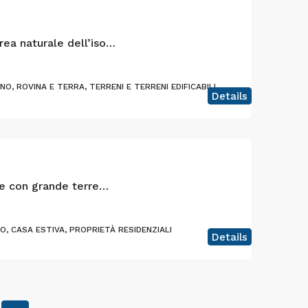
Casa tradizionale in un’area naturale dell’isola di Faial
, ROVINA E TERRA, TERRENI E TERRENI EDIFICABILI
Details
Casa di campagna al mare con grande terreno nell’isola di Pico
, CASA ESTIVA, PROPRIETÀ RESIDENZIALI
Details