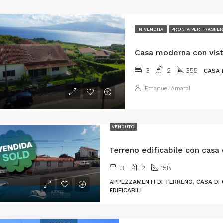
IN VENDITA
PRONTA PER TRASFER
3
2
355
CASA 
Emanuel Amaral
VENDUTO
3
2
158
APPEZZAMENTI DI TERRENO, CASA DI
EDIFICABILI