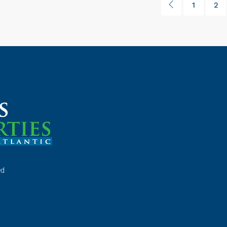
1
2
ed