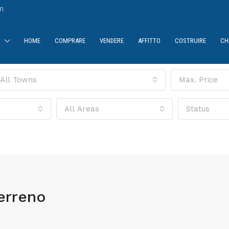
m
HOME
COMPRARE
VENDERE
AFFITTO
COSTRUIRE
CH
All Towns
Max. Price
All Areas
Status
erreno