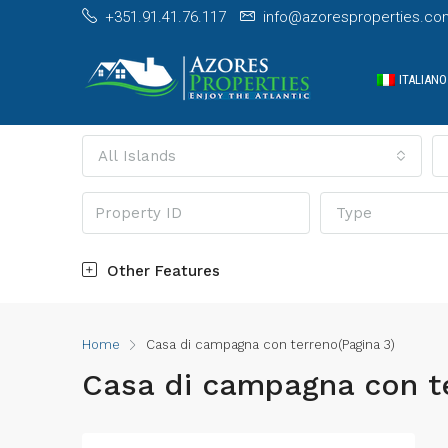
+351.91.41.76.117
info@azoresproperties.co
ITALIANO
All Islands
Type
Other Features
Home
Casa di campagna con terreno
(Pagina 3)
Casa di campagna con t