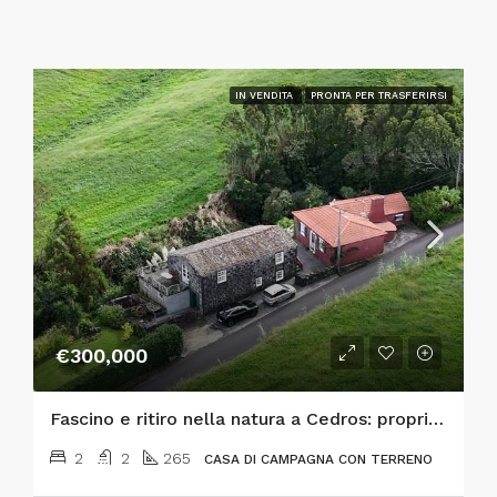
IN VENDITA
PRONTA PER TRASFERIRSI
€300,000
Fascino e ritiro nella natura a Cedros: proprietà unica con casa tradizionale in pietra, giardini e fiume
2
2
265
CASA DI CAMPAGNA CON TERRENO