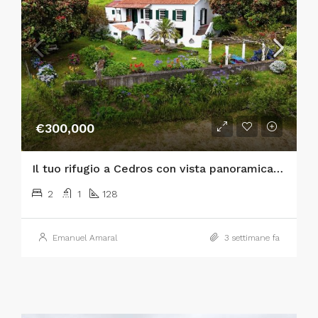
€300,000
Il tuo rifugio a Cedros con vista panoramica sull’Atlantico e sulle isole di São Jorge e Graciosa!
2
1
128
Emanuel Amaral
3 settimane fa