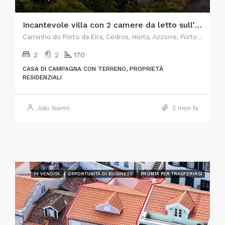
Incantevole villa con 2 camere da letto sull’isola di Faial, nelle Azzorre – Il connubio perfetto tra fascino rustico e comfort moderno
Caminho do Porto da Eira, Cedros, Horta, Azzorre, Portogallo
2
2
170
CASA DI CAMPAGNA CON TERRENO, PROPRIETÀ
RESIDENZIALI
João Soares
2 mesi fa
IN VENDITA
OPPORTUNITÀ DI BUSINESS
PRONTA PER TRASFERIRSI