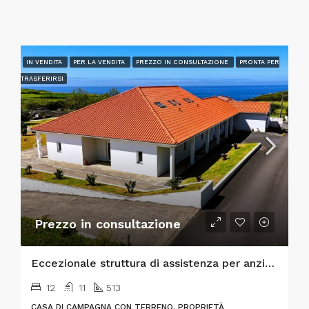
IN VENDITA
PER LA VENDITA
PREZZO IN CONSULTAZIONE
PRONTA PER
TRASFERIRSI
Prezzo in consultazione
Eccezionale struttura di assistenza per anziani “chiavi in mano” e immobile di pregio per investimenti
12
11
513
CASA DI CAMPAGNA CON TERRENO, PROPRIETÀ