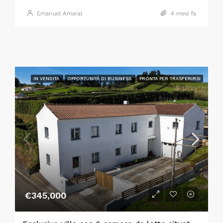
Emanuel Amaral
4 mesi fa
IN VENDITA
OPPORTUNITÀ DI BUSINESS
PRONTA PER TRASFERIRSI
€345,000