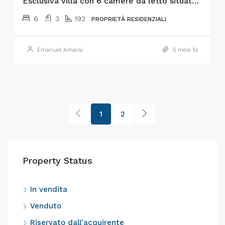
Esclusiva villa con 6 camere da letto situata a Praia do Almoxarife, che offre una combinazione eccezionale di stile di vita costiero, vista sulle montagne e un consolidato potenziale di reddito turistico.
6
3
192
PROPRIETÀ RESIDENZIALI
Emanuel Amaral
5 mesi fa
1
2
Property Status
In vendita
Venduto
Riservato dall'acquirente