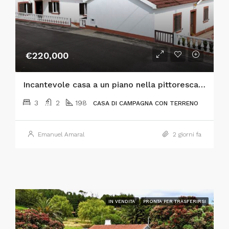
€220,000
Incantevole casa a un piano nella pittoresca località di Flamengos, a Horta
3
2
198
CASA DI CAMPAGNA CON TERRENO
Emanuel Amaral
2 giorni fa
IN VENDITA
PRONTA PER TRASFERIRSI