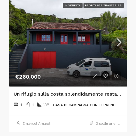
IN VENDITA
PRONTA PER TRASFERIRSI
€260,000
Un rifugio sulla costa splendidamente restaurato sull’isola di Faial, nelle Azzorre!
1
1
138
CASA DI CAMPAGNA CON TERRENO
Emanuel Amaral
3 settimane fa