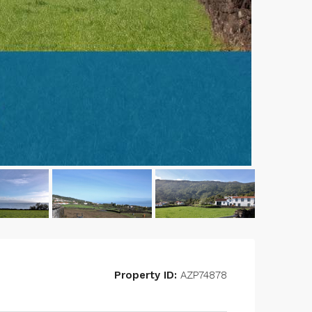
Property ID:
AZP74878