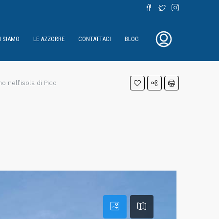
I SIAMO
LE AZZORRE
CONTATTACI
BLOG
 nell’isola di Pico