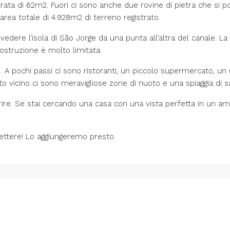
trata di 62m2. Fuori ci sono anche due rovine di pietra che si 
n’area totale di 4.928m2 di terreno registrato.
dere l’isola di São Jorge da una punta all’altra del canale. La 
ostruzione è molto limitata.
 A pochi passi ci sono ristoranti, un piccolo supermercato, un uf
o vicino ci sono meravigliose zone di nuoto e una spiaggia di s
ffrire. Se stai cercando una casa con una vista perfetta in un 
mettere! Lo aggiungeremo presto.