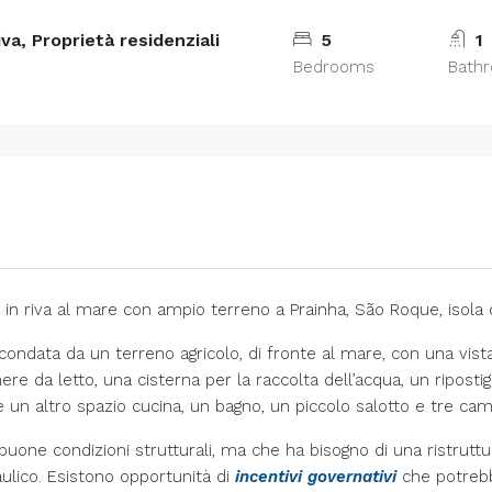
a, Proprietà residenziali
5
1
Bedrooms
Bath
 in riva al mare con ampio terreno a Prainha, São Roque, isola d
condata da un terreno agricolo, di fronte al mare, con una vista 
ere da letto, una cisterna per la raccolta dell’acqua, un riposti
’è un altro spazio cucina, un bagno, un piccolo salotto e tre cam
 in buone condizioni strutturali, ma che ha bisogno di una ristru
raulico. Esistono opportunità di
incentivi governativi
che potrebb