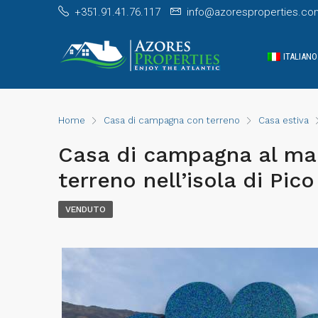
+351.91.41.76.117
info@azoresproperties.co
ITALIANO
Home
Casa di campagna con terreno
Casa estiva
Casa di campagna al ma
terreno nell’isola di Pico
VENDUTO