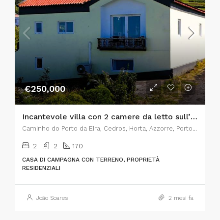
€250,000
Incantevole villa con 2 camere da letto sull’isola di Faial, nelle Azzorre – Il connubio perfetto tra fascino rustico e comfort moderno
Caminho do Porto da Eira, Cedros, Horta, Azzorre, Portogallo
2
2
170
CASA DI CAMPAGNA CON TERRENO, PROPRIETÀ
RESIDENZIALI
João Soares
2 mesi fa