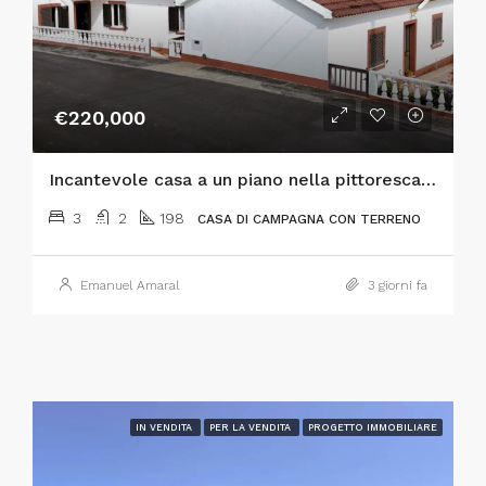
€220,000
Incantevole casa a un piano nella pittoresca località di Flamengos, a Horta
3
2
198
CASA DI CAMPAGNA CON TERRENO
Emanuel Amaral
3 giorni fa
IN VENDITA
PER LA VENDITA
PROGETTO IMMOBILIARE