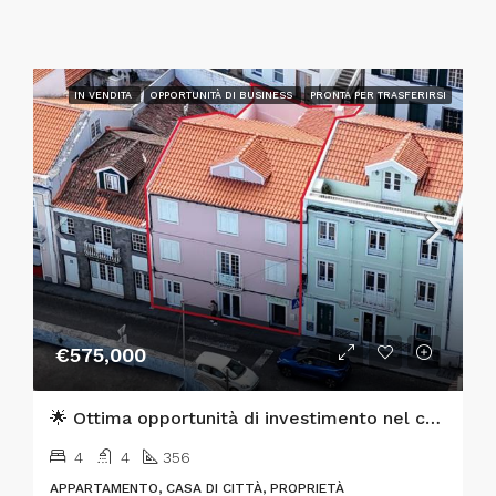
IN VENDITA
OPPORTUNITÀ DI BUSINESS
PRONTA PER TRASFERIRSI
€575,000
🌟 Ottima opportunità di investimento nel cuore di Horta, Isola di Faial 🌟
4
4
356
APPARTAMENTO, CASA DI CITTÀ, PROPRIETÀ