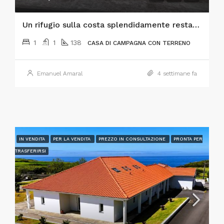
Un rifugio sulla costa splendidamente restaurato sull’isola di Faial, nelle Azzorre!
1
1
138
CASA DI CAMPAGNA CON TERRENO
Emanuel Amaral
4 settimane fa
IN VENDITA
PER LA VENDITA
PREZZO IN CONSULTAZIONE
PRONTA PER
TRASFERIRSI