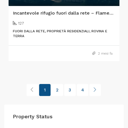
Incantevole rifugio fuori dalla rete – Flamengos, Isola di Faial
127
FUORI DALLA RETE, PROPRIETÀ RESIDENZIALI, ROVINA E
TERRA
2 mesi fa
1
2
3
4
Property Status