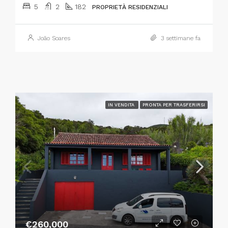
5
2
182
PROPRIETÀ RESIDENZIALI
João Soares
3 settimane fa
IN VENDITA
PRONTA PER TRASFERIRSI
€260,000