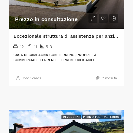
Prezzo in consultazione
Eccezionale struttura di assistenza per anziani “chiavi in mano” e immobile di pregio per investimenti
12
11
513
CASA DI CAMPAGNA CON TERRENO, PROPRIETÀ
COMMERCIALI, TERRENI E TERRENI EDIFICABILI
João Soares
2 mesi fa
IN VENDITA
PRONTA PER TRASFERIRSI