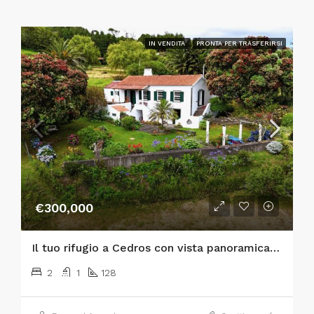
IN VENDITA
PRONTA PER TRASFERIRSI
€300,000
Il tuo rifugio a Cedros con vista panoramica sull’Atlantico e sulle isole di São Jorge e Graciosa!
2
1
128