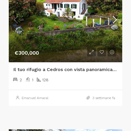
€300,000
Il tuo rifugio a Cedros con vista panoramica sull’Atlantico e sulle isole di São Jorge e Graciosa!
2
1
128
Emanuel Amaral
3 settimane fa