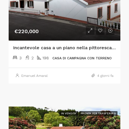
€220,000
Incantevole casa a un piano nella pittoresca località di Flamengos, a Horta
3
2
198
CASA DI CAMPAGNA CON TERRENO
Emanuel Amaral
4 giorni fa
IN VENDITA
PRONTA PER TRASFERIRSI