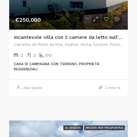
€250,000
Incantevole villa con 2 camere da letto sull’isola di Faial, nelle Azzorre – Il connubio perfetto tra fascino rustico e comfort moderno
Caminho do Porto da Eira, Cedros, Horta, Azzorre, Portogallo
2
2
170
CASA DI CAMPAGNA CON TERRENO, PROPRIETÀ
RESIDENZIALI
João Soares
2 mesi fa
IN VENDITA
PRONTA PER TRASFERIRSI