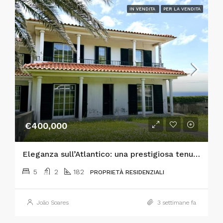
IN VENDITA
PER LA VENDITA
€400,000
Eleganza sull’Atlantico: una prestigiosa tenuta con 5 camere da letto a Horta
5
2
182
PROPRIETÀ RESIDENZIALI
João Soares
3 settimane fa