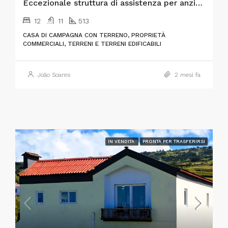
Eccezionale struttura di assistenza per anziani “chiavi in mano” e immobile di pregio per investimenti
12
11
513
CASA DI CAMPAGNA CON TERRENO, PROPRIETÀ
COMMERCIALI, TERRENI E TERRENI EDIFICABILI
João Soares
2 mesi fa
IN VENDITA
PRONTA PER TRASFERIRSI