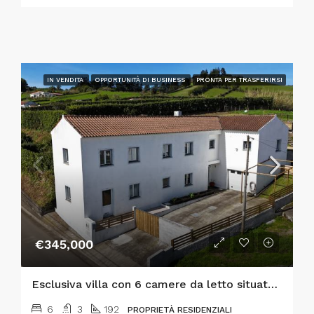
IN VENDITA
OPPORTUNITÀ DI BUSINESS
PRONTA PER TRASFERIRSI
€345,000
Esclusiva villa con 6 camere da letto situata a Praia do Almoxarife, che offre una combinazione eccezionale di stile di vita costiero, vista sulle montagne e un consolidato potenziale di reddito turistico.
6
3
192
PROPRIETÀ RESIDENZIALI