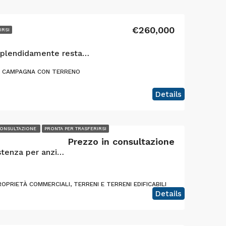
€260,000
IRSI
Un rifugio sulla costa splendidamente restaurato sull’isola di Faial, nelle Azzorre!
I CAMPAGNA CON TERRENO
Details
CONSULTAZIONE
PRONTA PER TRASFERIRSI
Prezzo in consultazione
Eccezionale struttura di assistenza per anziani “chiavi in mano” e immobile di pregio per investimenti
PRIETÀ COMMERCIALI, TERRENI E TERRENI EDIFICABILI
Details