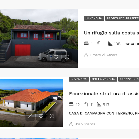
IN VENDITA
PRONTA PER TRASFER
1
1
138
CASA D
Emanuel Amaral
IN VENDITA
PER LA VENDITA
PREZZO IN 
12
11
513
CASA DI CAMPAGNA CON TERRENO, PRO
João Soares