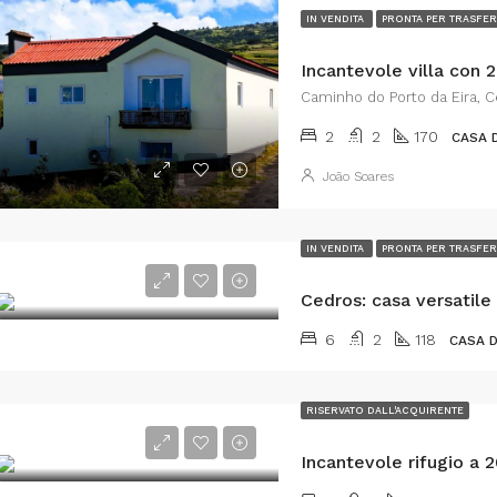
IN VENDITA
PRONTA PER TRASFER
Caminho do Porto da Eira, Ce
2
2
170
CASA 
João Soares
IN VENDITA
PRONTA PER TRASFER
6
2
118
CASA 
RISERVATO DALL'ACQUIRENTE