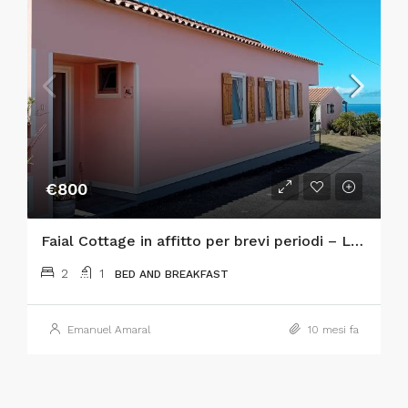
€800
Faial Cottage in affitto per brevi periodi – La tua casa tranquilla sull’Isola di Faial, Azzorre
2
1
BED AND BREAKFAST
Emanuel Amaral
10 mesi fa