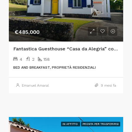
€485,000
Fantastica Guesthouse “Casa da Alegria” con viste meravigliose situata a Varadouro, Isola di Faial
4
2
158
BED AND BREAKFAST, PROPRIETÀ RESIDENZIALI
Emanuel Amaral
9 mesi fa
IN AFFITTO
PRONTA PER TRASFERIRSI