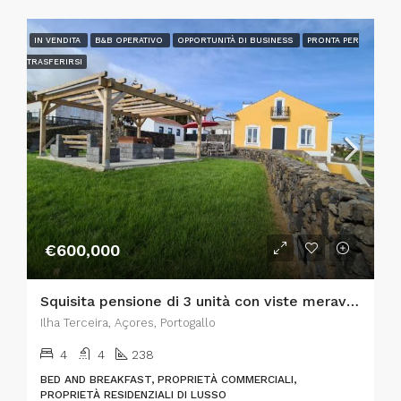
IN VENDITA
B&B OPERATIVO
OPPORTUNITÀ DI BUSINESS
PRONTA PER
TRASFERIRSI
€600,000
Squisita pensione di 3 unità con viste meravigliose a Lajes, Isola di Terceira
Ilha Terceira, Açores, Portogallo
4
4
238
BED AND BREAKFAST, PROPRIETÀ COMMERCIALI,
PROPRIETÀ RESIDENZIALI DI LUSSO