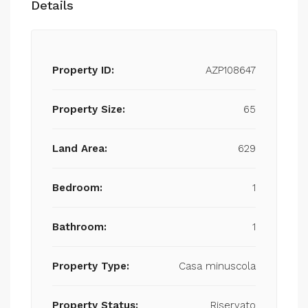
Details
Property ID:
AZP108647
Property Size:
65
Land Area:
629
Bedroom:
1
Bathroom:
1
Property Type:
Casa minuscola
Property Status:
Riservato