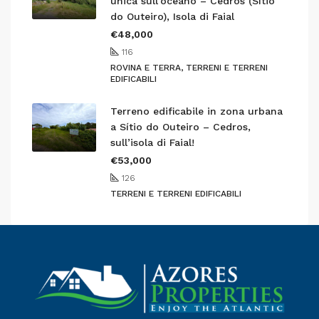
unica sull’oceano – Cedros (Sítio
do Outeiro), Isola di Faial
€48,000
116
ROVINA E TERRA, TERRENI E TERRENI
EDIFICABILI
Terreno edificabile in zona urbana
a Sítio do Outeiro – Cedros,
sull’isola di Faial!
€53,000
126
TERRENI E TERRENI EDIFICABILI