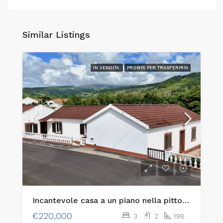
Similar Listings
IN VENDITA
PRONTA PER TRASFERIRSI
Incantevole casa a un piano nella pittoresca località di Flamengos, a Horta
€220,000
3
2
198