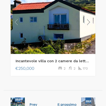
Incantevole villa con 2 camere da letto sull’isola di Faial, nelle Azzorre – Il connubio perfetto tra fascino rustico e comfort moderno
€250,000
2
2
170
Prev
Il prossimo