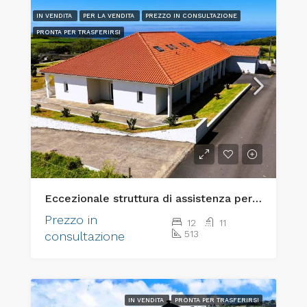
IN VENDITA
PER LA VENDITA
PREZZO IN CONSULTAZIONE
PRONTA PER TRASFERIRSI
Eccezionale struttura di assistenza per anziani “chiavi in mano” e immobile di pregio per investimenti
Prezzo in
12
11
513
consultazione
IN VENDITA
PRONTA PER TRASFERIRSI