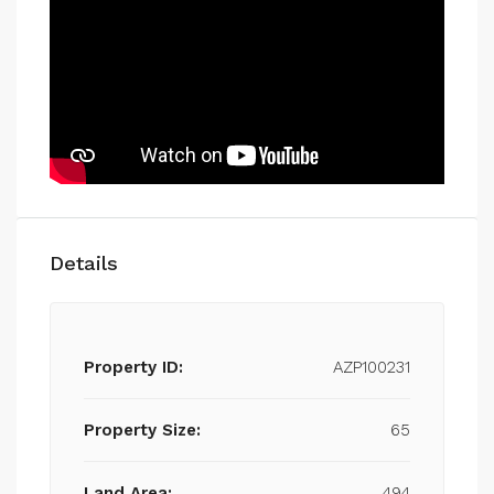
Details
Property ID:
AZP100231
Property Size:
65
Land Area:
494