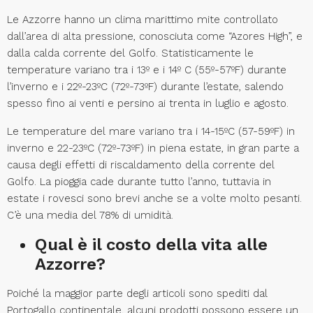
Le Azzorre hanno un clima marittimo mite controllato
dall’area di alta pressione, conosciuta come “Azores High”, e
dalla calda corrente del Golfo. Statisticamente le
temperature variano tra i 13º e i 14º C (55º-57ºF) durante
l’inverno e i 22º-23ºC (72º-73ºF) durante l’estate, salendo
spesso fino ai venti e persino ai trenta in luglio e agosto.
Le temperature del mare variano tra i 14-15ºC (57-59ºF) in
inverno e 22-23ºC (72º-73ºF) in piena estate, in gran parte a
causa degli effetti di riscaldamento della corrente del
Golfo. La pioggia cade durante tutto l’anno, tuttavia in
estate i rovesci sono brevi anche se a volte molto pesanti.
C’è una media del 78% di umidità.
Qual è il costo della vita alle
Azzorre?
Poiché la maggior parte degli articoli sono spediti dal
Portogallo continentale, alcuni prodotti possono essere un